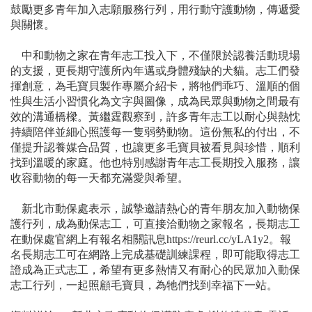
鼓勵更多青年加入志願服務行列，用行動守護動物，傳遞愛
與關懷。
中和動物之家在青年志工投入下，不僅限於認養活動現場
的支援，更長期守護所內年邁或身體殘缺的犬貓。志工們發
揮創意，為毛寶貝製作專屬介紹卡，將牠們乖巧、溫順的個
性與生活小習慣化為文字與圖像，成為民眾與動物之間最有
效的溝通橋樑。黃繼霆觀察到，許多青年志工以耐心與熱忱
持續陪伴並細心照護每一隻弱勢動物。這份無私的付出，不
僅提升認養媒合品質，也讓更多毛寶貝被看見與珍惜，順利
找到溫暖的家庭。他也特別感謝青年志工長期投入服務，讓
收容動物的每一天都充滿愛與希望。
新北市動保處表示，誠摯邀請熱心的青年朋友加入動物保
護行列，成為動保志工，可直接洽動物之家報名，長期志工
在動保處官網上有報名相關訊息https://reurl.cc/yLA1y2。報
名長期志工可在網路上完成基礎訓練課程，即可能取得志工
證成為正式志工，希望有更多熱情又有耐心的民眾加入動保
志工行列，一起照顧毛寶貝，為牠們找到幸福下一站。