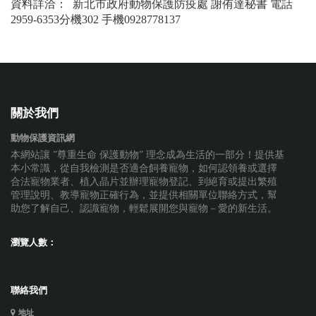
資料詳洽： 新北市政府動物保護防疫處 謝侑達秘書 電話
2959-6353分機302 手機0928778137
關於我們
動物保護資訊網
本網站讓 ”尊重生命 保護動物” 理念成為生活的一部分！提供基
本小常識，從自我檢測是否適合飼養寵物，如何認領養或選擇
合法寵物業者、植入晶片並辦理寵物登記、到絕育或提出繁殖
管理說明、教導寵物正確行為，並提供相關單位聯絡方式，幫
助您了解自己、認識寵物，輕鬆展開您與寵物－愛的新生活。
瀏覽人數：
聯絡我們
地址