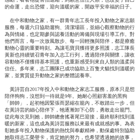
的命運，走出恐懼，迎向溫暖的家，開啟平安幸福的日子。
在中和動物之家，有一群青年志工長年投入動物之家志願
服務，每週六日協助遛狗、清潔場區，並細心觀察動物的行
為與情緒，也定期參與認養活動的籌備與現場引導工作。對
他們而言，每一次放風散步、每一回輕撫與陪伴，都是療癒
動物心靈的重要時刻。為讓毛寶貝獲得更多照護，志工隊長
黃新也持續號召青年加入志工行列，透過陪伴與關懷，讓收
容動物不僅獲得基本照護，也重新感受到來自人類的溫柔與
信任。多年來，志工團隊已成功協助上百隻犬貓找到溫暖的
家，並實質提升動物之家的整體認養率。
黃詩芸自2017年投入中和動物之家志工服務，原本只是想
陪伴狗狗，沒想到一待就是9年。她耐心照顧害羞的黑狗
「帥帥」，起初牠因緊張而瑟縮在籠內，不敢踏出一步，但
在黃詩芸的細心陪伴下，牠逐漸卸下心防，勇敢走出籠門。
從此每次見到她，帥帥總會搖著尾巴迎接，最終順利找到溫
暖的新家，這也成為黃詩芸服務以來最有成就感的事。為表
彰她多年投入動物保護的熱忱與奉獻精神，動保處特別協助
她取得志工榮譽卡，肯定她的努力，也希望透過她的故事，