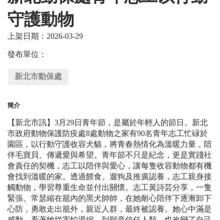
守護動物
上架日期：2026-03-29
發布單位：
新北市動保處
簡介
【新北市訊】3月29日青年節，是屬於年輕人的節日。新北
市政府動物保護防疫處8處動物之家有90名青年志工忙碌於
園區，以行動守護收容犬貓，將青春熱情化為溫暖力量，陪
伴毛寶貝、傳遞愛與希望。青年節不只是紀念，更是實踐社
會責任的契機，志工以陪伴與愛心，讓每隻收容動物都有機
會找到溫暖的家。透過餵食、遛狗及推廣認養，志工親身接
觸動物，學習尊重生命並付出關懷。志工黃詩芸分享，一隻
緊張、常瑟縮在籠內的黑犬帥帥，在她耐心陪伴下逐漸卸下
心防，勇敢走出籠外，親近人群，最終被認養。她心中滿是
感動，看著牠從害怕退縮，到願意信任人類，也改變了自己