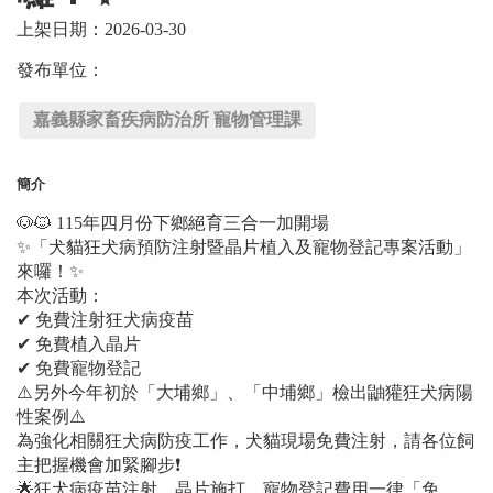
上架日期：2026-03-30
發布單位：
嘉義縣家畜疾病防治所 寵物管理課
簡介
🐶🐱 115年四月份下鄉絕育三合一加開場
✨「犬貓狂犬病預防注射暨晶片植入及寵物登記專案活動」
來囉！✨
本次活動：
✔ 免費注射狂犬病疫苗
✔ 免費植入晶片
✔ 免費寵物登記
⚠️另外今年初於「大埔鄉」、「中埔鄉」檢出鼬獾狂犬病陽
性案例⚠️
為強化相關狂犬病防疫工作，犬貓現場免費注射，請各位飼
主把握機會加緊腳步❗️
🌟狂犬病疫苗注射、晶片施打、寵物登記費用一律「免