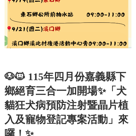
🐶🐱 115年四月份嘉義縣下
鄉絕育三合一加開場✨「犬
貓狂犬病預防注射暨晶片植
入及寵物登記專案活動」來
囉！✨