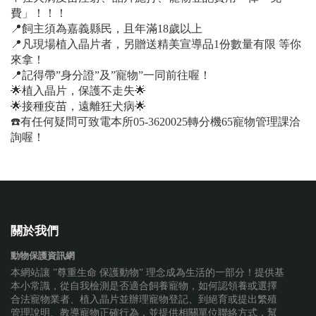
費」！！！
📍飼主須為嘉義縣民，且年滿18歲以上
📍凡現場植入晶片者，另贈送精美宣導品1份數量有限 等你
來拿！
📍記得帶”身分證”及”寵物”一同前往喔！
🌟植入晶片，保護不走失🌟
🌟接種疫苗，遠離狂犬病🌟
☎️有任何疑問可致電本所05-3620025轉分機65寵物管理課洽
詢喔！
關於我們
動物保護資訊網
本網站讓 ”尊重生命 保護動物” 理念成為生活的一部分！提供基
本小常識，從自我檢測是否適合飼養寵物，如何認領養或選擇
合法寵物業者、植入晶片並辦理寵物登記、到絕育或提出繁殖
管理說明、教導寵物正確行為，並提供相關單位聯絡方式，幫