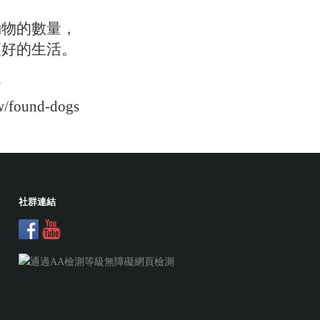
動物的數量，
更好的生活。
會
tw/found-dogs
社群連結