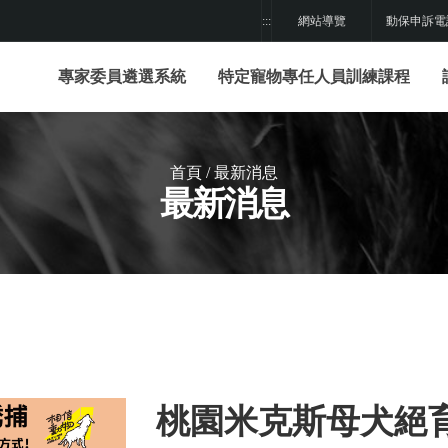
:::
網站導覽
動保申訴電
專家委員遴選系統
特定寵物專任人員訓練課程
首頁
/
最新消息
最新消息
桃園米克斯母犬絕