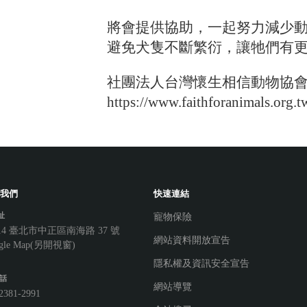
將會提供協助，一起努力減少
避免犬隻不斷繁衍，讓牠們有
社團法人台灣懷生相信動物協
https://www.faithforanimals.org.
我們
快速連結
址
寵物保險
014 臺北市中正區南海路 37 號
網站資料開放宣告
gle Map(另開視窗)
隱私權及資訊安全宣告
話
網站導覽
)2381-2991