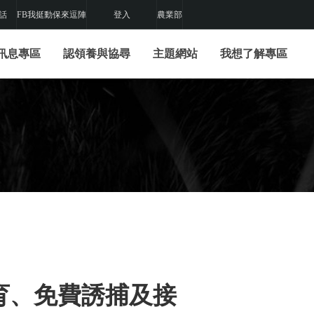
話
FB我挺動保來逗陣
登入
農業部
訊息專區
認領養與協尋
主題網站
我想了解專區
育、免費誘捕及接