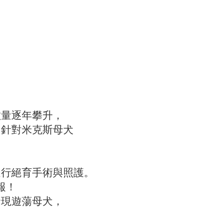
數量逐年攀升，
門針對米克斯母犬
。
進行絕育手術與照護。
報！
發現遊蕩母犬，