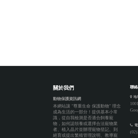
聯絡
關於我們
地
動物保護資訊網
10
本網站讓 ”尊重生命 保護動物” 理念
Goo
成為生活的一部分！提供基本小常
識，從自我檢測是否適合飼養寵
物，如何認領養或選擇合法寵物業
電
者、植入晶片並辦理寵物登記、到
(02
絕育或提出繁殖管理說明、教導寵