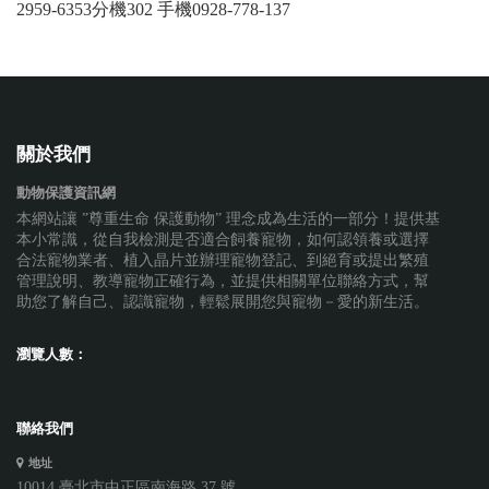
2959-6353分機302 手機0928-778-137
關於我們
動物保護資訊網
本網站讓 ”尊重生命 保護動物” 理念成為生活的一部分！提供基
本小常識，從自我檢測是否適合飼養寵物，如何認領養或選擇
合法寵物業者、植入晶片並辦理寵物登記、到絕育或提出繁殖
管理說明、教導寵物正確行為，並提供相關單位聯絡方式，幫
助您了解自己、認識寵物，輕鬆展開您與寵物－愛的新生活。
瀏覽人數：
聯絡我們
地址
10014 臺北市中正區南海路 37 號