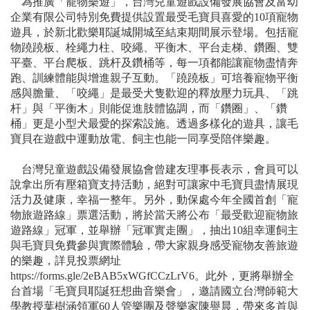
為推廣「寵物樂遊」，台灣兒童遊戲設備發展協會及富幼
企業有限公司特別免費提供設置最受毛寶貝喜愛的10項寵物
遊具，於新北歡樂耶誕城開城至結束期間展示登場。包括寵
物蹺蹺板、栓繩力柱、咬繩、平衡木、平台走梯、鑽圈、雙
平臺、平台爬板、跳杆及鑽桶等，每一項都能讓寵物盡情奔
跑、訓練體能與增進親子互動。「蹺蹺板」可培養寵物平衡
感與膽量、「咬繩」是最受犬隻歡迎的釋放壓力玩具、「跳
杆」與「平衡木」則能促進肢體協調，而「鑽圈」、「鑽
桶」更是小型犬最愛的探索設施。透過多樣化的遊具，讓毛
寶貝在遊戲中運動放電、飼主也能一同享受陪伴樂趣。
台灣兒童遊戲設備發展協會曾建友理事長表示，會員可以
說拿出所有壓箱寶支持活動，絕對可讓家中毛寶貝盡情展現
活力及健康，幸福一整年。另外，動保處今年全國首創「寵
物旅遊路線」票選活動，將於當天將公布「最受歡迎寵物旅
遊路線」冠軍，並舉辦「冠軍實走團」，抽出10組幸運飼主
與毛寶貝免費參與實際體驗，帶大家親身感受寵物友善旅遊
的樂趣，詳見投票網址
https://forms.gle/2eBAB5xWGfCCzLrV6。此外，更將舉辦全
台首場「毛寶貝耶誕狂想曲音樂會」，邀請國立台灣師範大
學教授葉樹涵領軍60人管樂團及聲樂家陳譽晨，帶來多首與