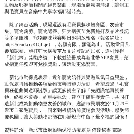
動物及耶誕節相關的經典樂曲，現場溫馨氛圍洋溢，讓飼主
與毛寶貝在音樂中共享幸福耶誕時光。
除了舞台活動，現場還設有毛寶貝趣味競賽區、友善市
集、寵物義剪、寵物認養、狂犬病疫苗免費施打及晶片登記
等多項服務。寵物趣味競賽即日起開放報名（報名網址：
https://reurl.cc/KOjLqe），名額有限，額滿為止。活動當日凡
參加認養、施打狂犬病疫苗及晶片登記的民眾，還可獲得
「新北幣」獎勵序號，下載並註冊成為新北幣APP會員，完
成指定任務即可兌換獎勵，讓活動更添驚喜。
新北市動保處表示，近年寵物陪伴與樂遊風氣日益興盛，
動保處持續推動各項寵物友善措施與活動，希望透過「毛寶
貝狂想曲樂遊耶誕趴」讓更多飼主了解「先認識牠再飼養
牠、終養不棄養」的重要觀念，建立正確飼養責任，共同打
造新北成為對動物更友善的城市。邀請市民朋友於11月29日
帶著自家毛寶貝，一同來到板橋站前廣場參與活動，感受節
慶氛圍，讓人與動物都能在耶誕燈海中留下最幸福的回憶！
資料詳洽：新北市政府動物保護防疫處 謝侑達秘書 電話