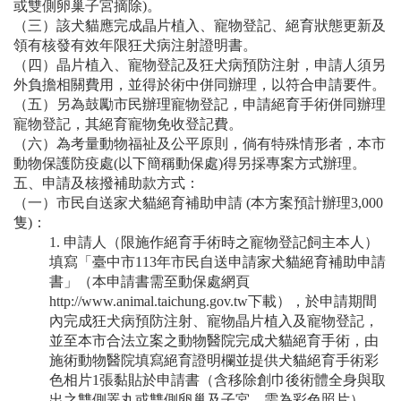
或雙側卵巢子宮摘除)。
（三）該犬貓應完成晶片植入、寵物登記、絕育狀態更新及
領有核發有效年限狂犬病注射證明書。
（四）晶片植入、寵物登記及狂犬病預防注射，申請人須另
外負擔相關費用，並得於術中併同辦理，以符合申請要件。
（五）另為鼓勵市民辦理寵物登記，申請絕育手術併同辦理
寵物登記，其絕育寵物免收登記費。
（六）為考量動物福祉及公平原則，倘有特殊情形者，本市
動物保護防疫處(以下簡稱動保處)得另採專案方式辦理。
五、申請及核撥補助款方式：
（一）市民自送家犬貓絕育補助申請 (本方案預計辦理3,000
隻)：
1. 申請人（限施作絕育手術時之寵物登記飼主本人）
填寫「臺中市113年市民自送申請家犬貓絕育補助申請
書」（本申請書需至動保處網頁
http://www.animal.taichung.gov.tw下載），於申請期間
內完成狂犬病預防注射、寵物晶片植入及寵物登記，
並至本市合法立案之動物醫院完成犬貓絕育手術，由
施術動物醫院填寫絕育證明欄並提供犬貓絕育手術彩
色相片1張黏貼於申請書（含移除創巾後術體全身與取
出之雙側睪丸或雙側卵巢及子宮，需為彩色照片），