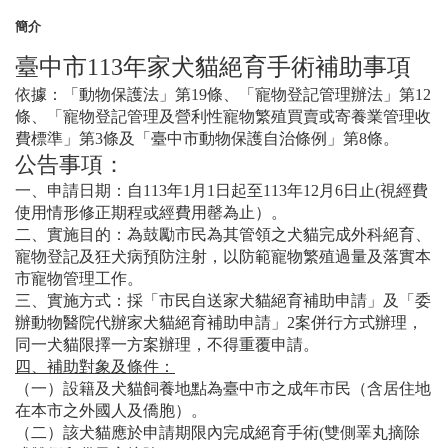
簡介
臺中市113年家犬貓絕育手術補助事項
依據：「動物保護法」第19條、「寵物登記管理辦法」第12
條、「寵物登記管理及營利性寵物繁殖買賣或寄養業管理收
費標準」第3條及「臺中市動物保護自治條例」第8條。
公告事項：
​一、申請日期：自113年1月1日起至113年12月6日止(視經費
使用情形修正期程或經費用罄為止）。
二、實施目的：為鼓勵市民為其管領之犬貓完成外科絕育、
寵物登記及狂犬病預防注射，以防範寵物繁殖過量及落實本
市寵物管理工作。
三、實施方式：採「市民自送家犬貓絕育補助申請」及「委
辦動物醫院代辦家犬貓絕育補助申請」2案併行方式辦理，
同一犬貓限擇一方案辦理，不得重覆申請。
四、補助對象及條件：
（一）設籍及犬貓飼養地點為臺中市之成年市民（含居住地
在本市之外國人及僑胞）。
（二）該犬貓應於申請期限內完成絕育手術(雙側睪丸摘除