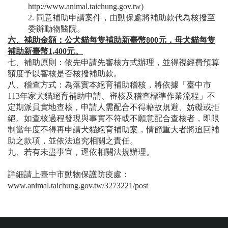
http://www.animal.taichung.gov.tw
)
2. 同意補助申請案件，由動保處將補助款代為核撥至
委辦動物醫院。
六、補助金額：公犬貓每隻補助新臺幣800元，母犬貓每隻
補助新臺幣1,400元。
七、補助原則：依先申請先審核方式辦理，並得視經費預算
額度予以審核是否核撥補助款。
八、稽查方式：為落實本絕育補助稽核，將依據「臺中市
113年家犬貓絕育補助申請、審核及稽查標準作業流程」不
定期派員實地查核，申請人需配合不得藉故規避、妨礙或拒
絕。如查核過程發現與事實不符或不願意配合查核者，即限
制當年度不得再申請犬貓絕育補助案，情節重大者將追回補
助之款項，並依法追究相關之責任。
九、若有未盡事宜，逕依相關法規辦理。
詳細請上臺中市動物保護防疫處：
www.animal.taichung.gov.tw/3273221/post