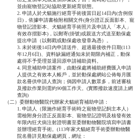
並由寵物登記站協助更新絕育狀態。
2. 申請人於犬貓施行絕育手術後當日起14日內(含例假
日)，依據申請書檢附相關文件(身分證正反面影本、寵
物登記證影本、犬貓絕育手術照片及申請人「本人」
有效存摺影本)，以郵寄(掛號)或親送方式送至動保處
提出申請（以郵戳或動保處收發章為憑）。
3. 未於術後14日內申請送件、超過最後收件日期(113
年12月6日)、資料缺漏經通知未於期限內補正，動保
處得不予受理並退回原申請補助資料。
4. 同意補助申請案件，由動保處將補助經費匯入申請
人提供之有效本人帳戶，並於動保處網站公佈每月匯
款名冊供申請人查詢；倘因申請人數眾多，前述審核
及撥款作業則需約90個工作天。(實際撥款速度請上網
查詢)
（二）委辦動物醫院代辦家犬貓絕育補助申請：
1. 申請人（限施作絕育手術時之寵物登記飼主本人）
需檢附身分證正反面影本、寵物登記證明及核發有效
年限內狂犬病注射證明書至委辦動物醫院填寫申請書
並辦理絕育手術。(113年家犬貓絕育手術委辦動物醫
院名冊詳見動保處網頁，網址：