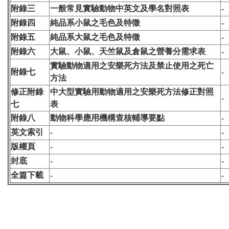
附錄三
一般常見實驗動物中英文及學名對照表
-
附錄四
純品系小鼠之毛色及特徵
-
附錄五
純品系大鼠之毛色及特徵
-
附錄六
大鼠、小鼠、天竺鼠及倉鼠之營養分需求表
-
實驗動物適用之安樂死方法及禁止使用之死亡
附錄七
-
方法
修正附錄
中大型實驗用動物適用之安樂死方法修正對照
-
七
表
附錄八
動物科學應用機構查核輔導要點
-
英文索引
-
-
版權頁
-
-
封底
-
-
全篇下載
-
-