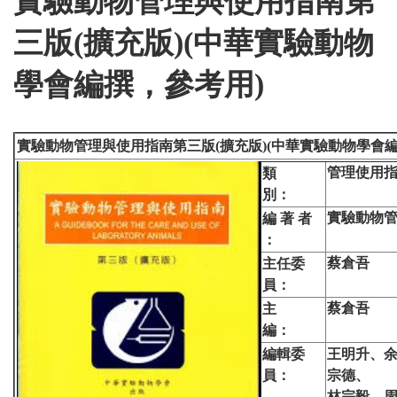
實驗動物管理與使用指南第
三版(擴充版)(中華實驗動物
學會編撰，參考用)
實驗動物管理與使用指南第三版(擴充版)(中華實驗動物學會編
管理使用
類
別：
實驗動物
編 著 者
：
蔡倉吾
主任委
員：
蔡倉吾
主
編：
編輯委
王明升、
員：
宗德、
林宗毅、