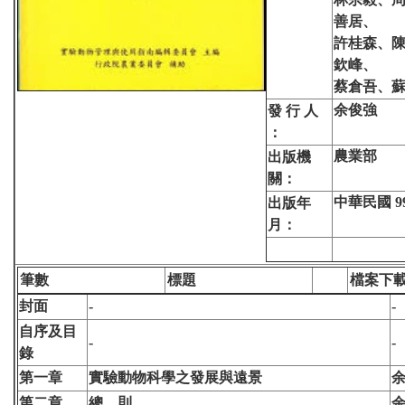
善居、
許桂森、
欽峰、
蔡倉吾、
余俊強
發 行 人
：
農業部
出版機
關：
中華民國 99
出版年
月：
筆數
標題
檔案下
封面
-
-
自序及目
-
-
錄
第一章
實驗動物科學之發展與遠景
第二章
總 則