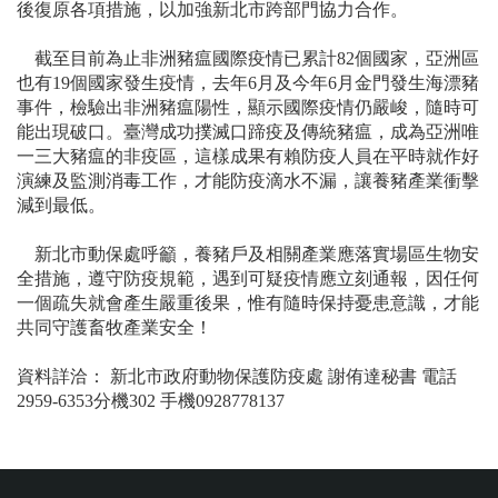
後復原各項措施，以加強新北市跨部門協力合作。
截至目前為止非洲豬瘟國際疫情已累計82個國家，亞洲區
也有19個國家發生疫情，去年6月及今年6月金門發生海漂豬
事件，檢驗出非洲豬瘟陽性，顯示國際疫情仍嚴峻，隨時可
能出現破口。臺灣成功撲滅口蹄疫及傳統豬瘟，成為亞洲唯
一三大豬瘟的非疫區，這樣成果有賴防疫人員在平時就作好
演練及監測消毒工作，才能防疫滴水不漏，讓養豬產業衝擊
減到最低。
新北市動保處呼籲，養豬戶及相關產業應落實場區生物安
全措施，遵守防疫規範，遇到可疑疫情應立刻通報，因任何
一個疏失就會產生嚴重後果，惟有隨時保持憂患意識，才能
共同守護畜牧產業安全！
資料詳洽： 新北市政府動物保護防疫處 謝侑達秘書 電話
2959-6353分機302 手機0928778137