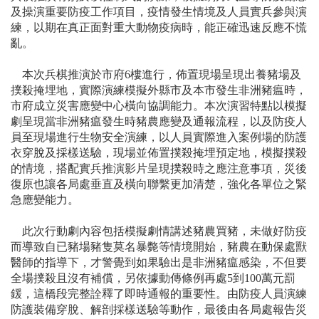
及操演重要防疫工作項目，疫情發生情境及人員實兵參與演
練，以期在真正面對重大動物疫病時，能正確迅速反應不慌
亂。
本次兵棋推演於市府6樓進行，佈置現場呈現出養豬場及
撲殺掩埋地，實際演練模擬外縣市及本市發生非洲豬瘟時，
市府成立災害應變中心橫向協調能力。本次演習特點以模擬
劇呈現當非洲豬瘟發生時豬農應變及通報流程，以及防疫人
員至現場進行生物安全演練，以人員實際進入案例場的防護
衣穿脫及採樣送驗，現場並佈置撲殺掩埋預定地，模擬撲殺
的情境，搭配實兵推演影片呈現撲殺時之應注意事項，災後
復原也讓各局處垂直及橫向聯繫更加清楚，強化各單位之緊
急應變能力。
此次行動劇內容包括模擬劇情講述豬農買豬，未做好防疫
而導致自已豬場豬隻莫名暴斃等情境開始，豬農在動保處獸
醫師的指導下，才警覺到如果驗出是非洲豬瘟感染，不但要
全場撲殺且沒有補償，另依據動傳條例再處5到100萬元罰
鍰，這橋段完整詮釋了即時通報的重要性。由防疫人員演練
防護裝備穿脫、解剖採樣送驗等動作，最後由各局處報告災